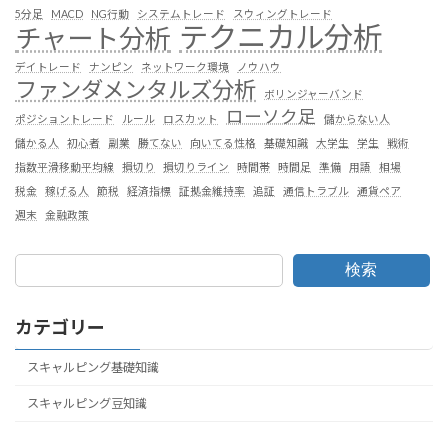
5分足
MACD
NG行動
システムトレード
スウィングトレード
テクニカル分析
チャート分析
デイトレード
ナンピン
ネットワーク環境
ノウハウ
ファンダメンタルズ分析
ボリンジャーバンド
ローソク足
ポジショントレード
ルール
ロスカット
儲からない人
儲かる人
初心者
副業
勝てない
向いてる性格
基礎知識
大学生
学生
戦術
指数平滑移動平均線
損切り
損切りライン
時間帯
時間足
準備
用語
相場
税金
稼げる人
節税
経済指標
証拠金維持率
追証
通信トラブル
通貨ペア
週末
金融政策
検索
カテゴリー
スキャルピング基礎知識
スキャルピング豆知識