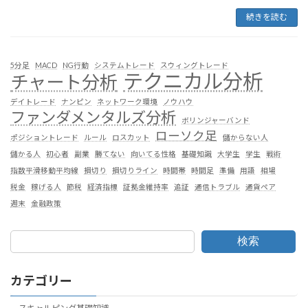
続きを読む
5分足
MACD
NG行動
システムトレード
スウィングトレード
テクニカル分析
チャート分析
デイトレード
ナンピン
ネットワーク環境
ノウハウ
ファンダメンタルズ分析
ボリンジャーバンド
ローソク足
ポジショントレード
ルール
ロスカット
儲からない人
儲かる人
初心者
副業
勝てない
向いてる性格
基礎知識
大学生
学生
戦術
指数平滑移動平均線
損切り
損切りライン
時間帯
時間足
準備
用語
相場
税金
稼げる人
節税
経済指標
証拠金維持率
追証
通信トラブル
通貨ペア
週末
金融政策
検索
カテゴリー